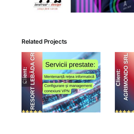
Related Projects
da
Agrimondo