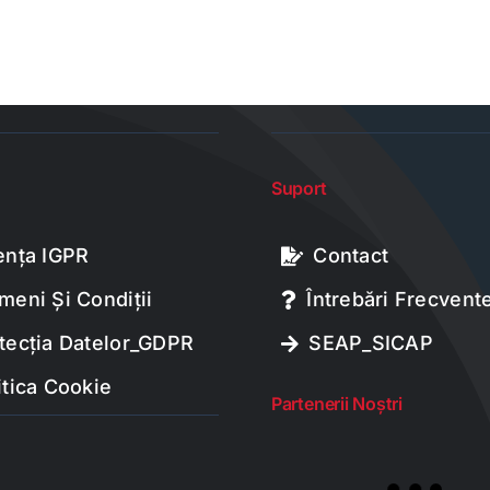
Suport
ența IGPR
Contact
meni Și Condiții
Întrebări Frecvent
tecția Datelor_GDPR
SEAP_SICAP
itica Cookie
Partenerii Noștri