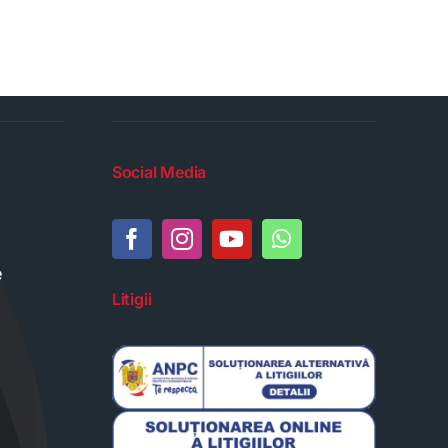
Social Media
e
Litigii