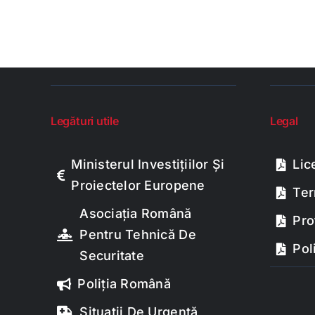
Legături utile
Legal
Ministerul Investițiilor Și
Lic
Proiectelor Europene
Ter
Asociația Română
Pro
Pentru Tehnică De
Pol
Securitate
Poliția Română
Situații De Urgență