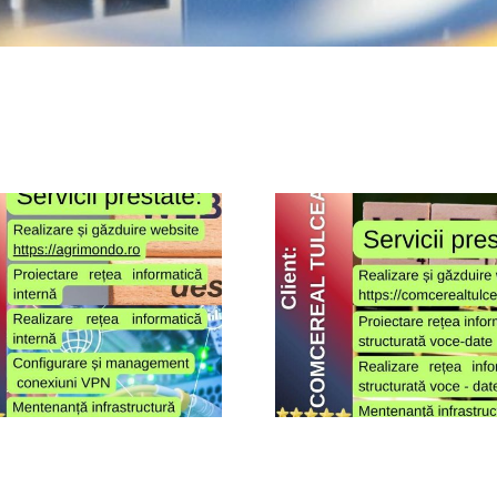
Comcereal
Evex