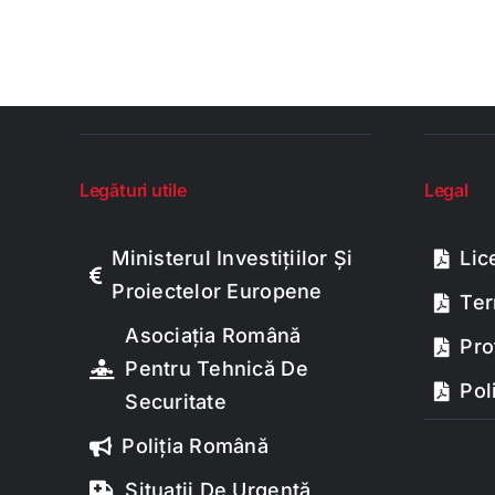
Legături utile
Legal
Ministerul Investițiilor Și
Lic
Proiectelor Europene
Ter
Asociația Română
Pro
Pentru Tehnică De
Pol
Securitate
Poliția Română
Situații De Urgență