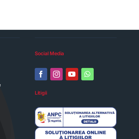
Social Media
e
Litigii