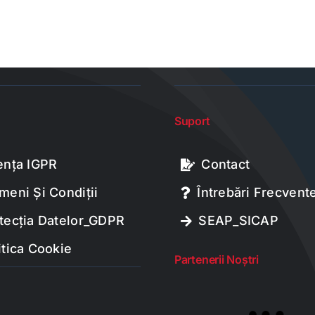
Suport
ența IGPR
Contact
meni Și Condiții
Întrebări Frecvent
tecția Datelor_GDPR
SEAP_SICAP
itica Cookie
Partenerii Noștri