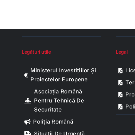
Legături utile
Legal
Ministerul Investițiilor Și
Lic
Proiectelor Europene
Ter
Asociația Română
Pro
Pentru Tehnică De
Pol
Securitate
Poliția Română
Situații De Urgență