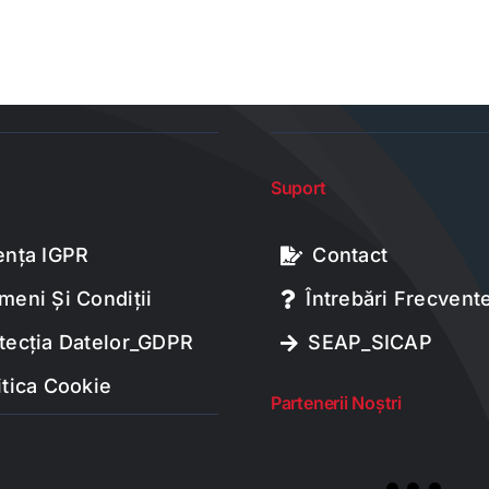
Suport
ența IGPR
Contact
meni Și Condiții
Întrebări Frecvent
tecția Datelor_GDPR
SEAP_SICAP
itica Cookie
Partenerii Noștri