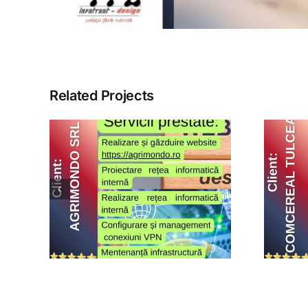
Related Projects
o
Comcereal