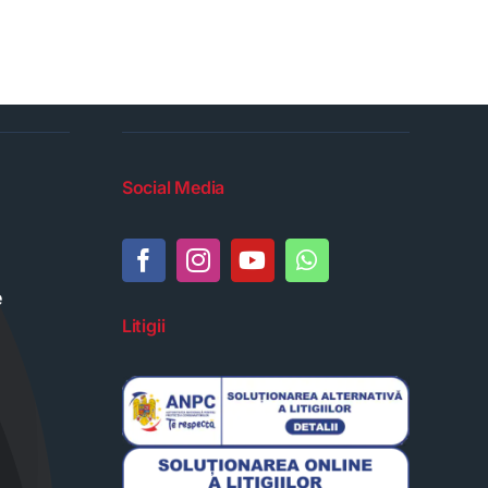
Social Media
e
Litigii