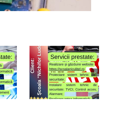
ichifor
ig”