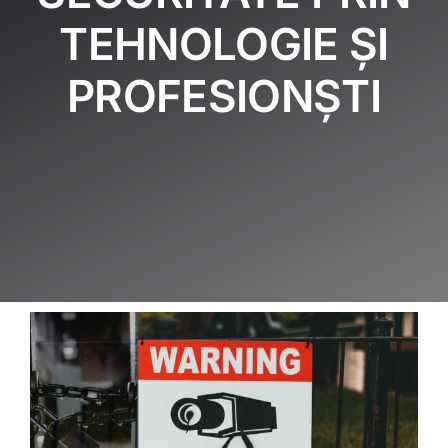
ARTICOLE
TEHNOLOGIE ȘI
GALERIE
PROFESIONȘTI
CONTACT