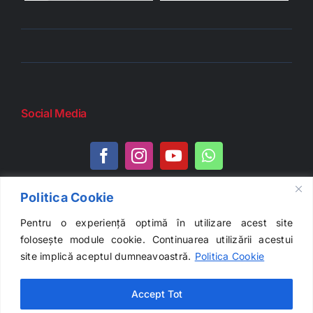
Social Media
Politica Cookie
Litigii
Pentru o experiență optimă în utilizare acest site
folosește module cookie. Continuarea utilizării acestui
site implică aceptul dumneavoastră.
Politica Cookie
Accept Tot